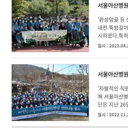
서울아산병원
'환삼덩굴 등
내천 뚝방길이
시하였다.특히
일시 : 2023.04.
서울아산병원
'자발적인 직
해 서울아산병
단은 지난 26
일시 : 2022.11.