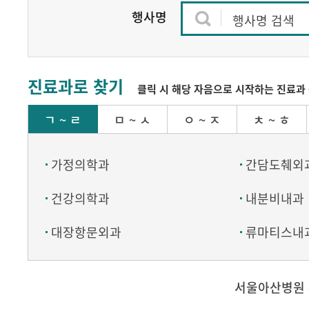
행사명
행사명 검색
진료과로 찾기
클릭 시 해당 자음으로 시작하는 진료과 
ㄱ ~ ㄹ
ㅁ ~ ㅅ
ㅇ ~ ㅈ
ㅊ ~ ㅎ
가정의학과
간담도췌외
건강의학과
내분비내과
대장항문외과
류마티스내
서울아산병원 