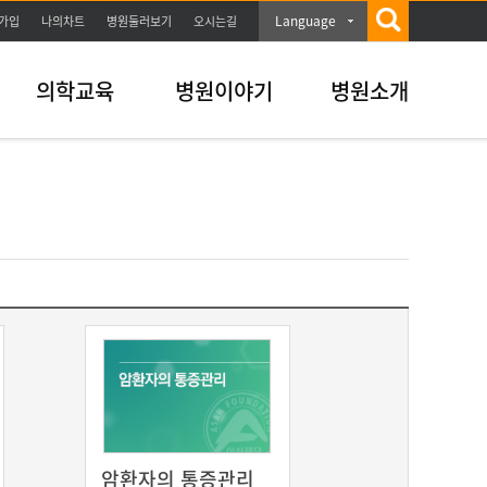
Language
가입
나의차트
병원둘러보기
오시는길
의학교육
병원이야기
병원소개
암환자의 통증관리