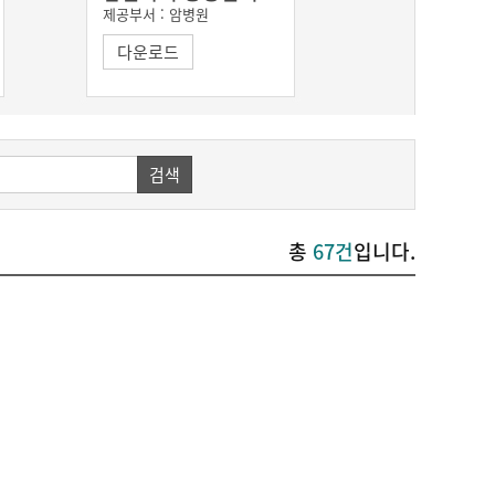
제공부서 :
암병원
다운로드
검색
총
67건
입니다.