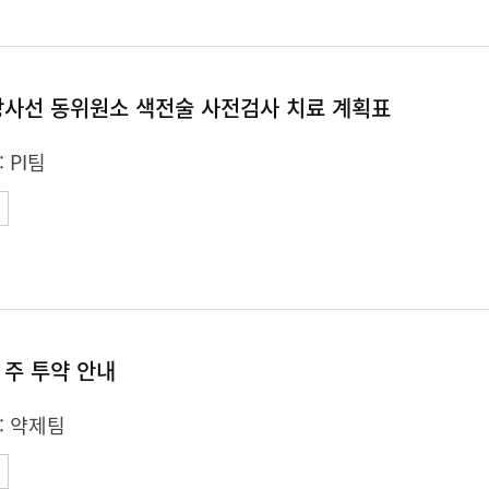
방사선 동위원소 색전술 사전검사 치료 계획표
:
PI팀
 주 투약 안내
:
약제팀