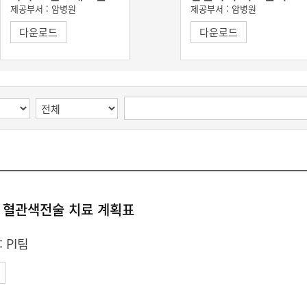
제공부서 :
암병원
제공부서 :
암병원
다운로드
다운로드
 혈관색전술 치료 계획표
:
PI팀